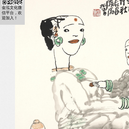
金泓文化微
信平台，欢
迎加入！