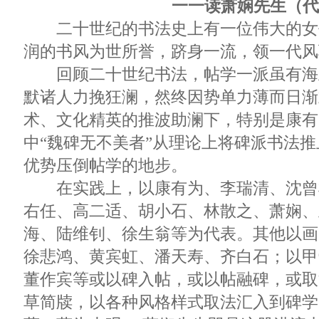
一一读萧娴先生（代
二十世纪的书法史上有一位伟大的女
润的书风为世所誉，跻身一流，领一代风
回顾二十世纪书法，帖学一派虽有海
默诸人力挽狂澜，然终因势单力薄而日渐
术、文化精英的推波助澜下，特别是康有
中“魏碑无不美者”从理论上将碑派书法
优势压倒帖学的地步。
在实践上，以康有为、李瑞清、沈曾
右任、高二适、胡小石、林散之、萧娴、
海、陆维钊、徐生翁等为代表。其他以画
徐悲鸿、黄宾虹、潘天寿、齐白石；以甲
董作宾等或以碑入帖，或以帖融碑，或取
草简牍，以各种风格样式取法汇入到碑学