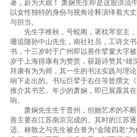
著，蔚为大观！ 萧娴先生即是这股洪流
以女性独特的身份与视角诠释演绎着大丈
与担当。
先生字稚秋，号蜕阁，署枕琴室主，
珊追随孙中山先生，南社社员，工诗文书
书，十三岁时于广州即以善作擘窠大字被
岁于上海得康有为赞赏，获题诗赞其“雄
拜康有为为师，其一生的书法实践与理论
响下走出的。书坛巨擘于右任等曾撰文《
推介其书艺。年少的萧娴，即已展露其在
响。
萧娴先生生于贵州，但她艺术的不断
善主要在江苏南京完成的。其时的江苏逐
适、林散之与先生被合誉为"金陵四老"