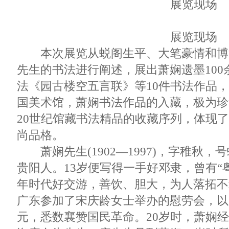
展览现场
展览现场
本次展览从蜕阁生平、大笔豪情和博
先生的书法进行阐述，展出萧娴遗墨10
法《园古楼空五言联》等10件书法作品
国美术馆，萧娴书法作品的入藏，极为珍
20世纪馆藏书法精品的收藏序列，体现
尚品格。
萧娴先生(1902—1997)，字稚秋，
贵阳人。13岁便写得一手好邓隶，曾有“
年时代好交游，善饮、胆大，为人落拓不
广东参加了宋庆龄女士举办的慰劳会，以
元，悉数襄赞国民革命。20岁时，萧娴