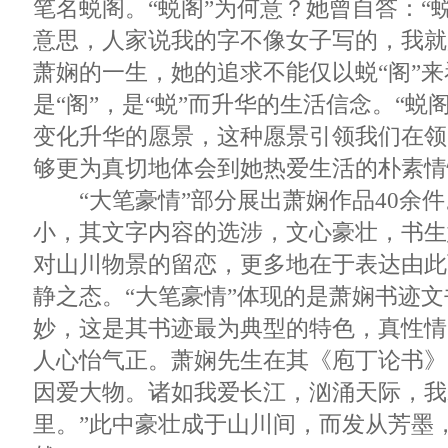
笔名蜕阁。“蜕阁”为何意？她曾自答：“
意思，人家说我的字不像女子写的，我就
萧娴的一生，她的追求不能仅以蜕“阁”来
是“阁”，是“蜕”而升华的生活信念。“蜕
变化升华的愿景，这种愿景引领我们在领
够更为真切地体会到她热爱生活的朴素情
“大笔豪情”部分展出萧娴作品40余件
小，其文字内容的选涉，文心豪壮，书生
对山川物景的留恋，更多地在于表达由此
静之态。“大笔豪情”体现的是萧娴书迹
妙，这是其书迹最为典型的特色，真性情
人心怡气正。萧娴先生在其《庖丁论书》
因爱大物。诸如我爱长江，汹涌天际，我
里。”此中豪壮成于山川间，而发从芳墨