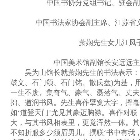
中国书协分党组书记、驻会副
中国书法家协会副主席、江苏省
萧娴先生女儿江凤
中国美术馆副馆长安远远主
吴为山馆长就萧娴先生的书法表示：“其
鼓文、石门颂、石门铭、散氏盘)为基，
一生不废。集奇气、豪气、磊落气、丈夫
拙、遒润书风。先生喜作擘窠大字，挥毫
如‘道登天门’尤见其豪迈胸襟。喜作对
大，与其书风相表里，更觉浑然一体。其
不知折服多少须眉男儿。撰联‘书中有我