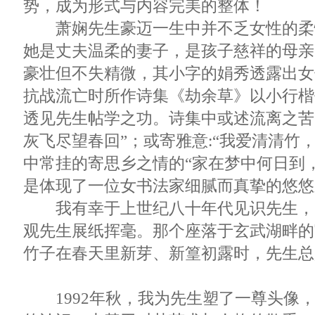
势，成为形式与内容完美的整体！
萧娴先生豪迈一生中并不乏女性的柔
她是丈夫温柔的妻子，是孩子慈祥的母亲
豪壮但不失精微，其小字的娟秀透露出女
抗战流亡时所作诗集《劫余草》以小行楷
透见先生帖学之功。诗集中或述流离之苦
灰飞尽望春回”；或寄雅意:“我爱清清竹
中常挂的寄思乡之情的“家在梦中何日到
是体现了一位女书法家细腻而真挚的悠悠
我有幸于上世纪八十年代见识先生，
观先生展纸挥毫。那个座落于玄武湖畔的
竹子在春天里新芽、新篁初露时，先生总
1992年秋，我为先生塑了一尊头像