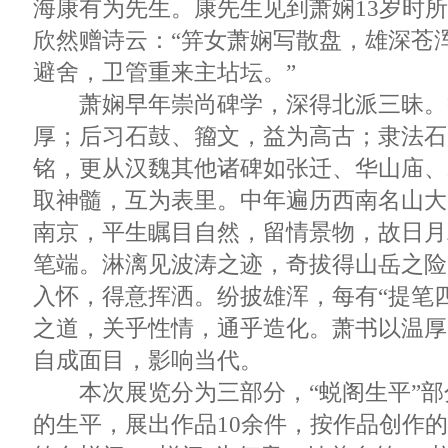
海康有为先生。康先生见到萧娴13岁时
欣然赠诗云：“笄女萧娴写散盘，雄深苍
避舍，卫管重来主坫坛。”
萧娴早年崇尚碑学，深得北派三昧。
厚；后习石鼓、籀文，益为高古；隶法石
铭，更从汉魏其他诸碑如张迁、华山庙、
取神髓，互为表里。中年遍历西南名山大
南京，平生瞩目自然，留情景物，故日月
笔端。淋漓见波涛之迹，奇拔得山岳之险
入怀，得意挥洒。纷披雄浑，每有“提笔
之道，关乎性情，通乎造化。萧书以温厚
自成面目，影响当代。
本次展览分为三部分，“蜕阁生平”部
的生平，展出作品10余件，按作品创作