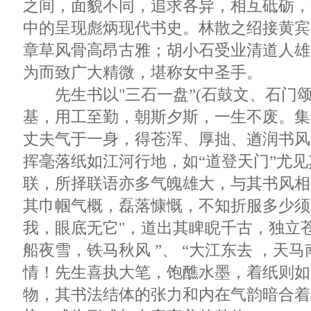
之间，面貌不同，追求各异，相互砥砺，
中的呈现彪炳现代书史。林散之绍接黄宾
章草风骨高昂古雅；胡小石受业清道人雄
为而致广大精微，堪称女中圣手。
先生书以"三石一盘”(石鼓文、石门颂
基，用工至勤，朝斯夕斯，一生不废。集
丈夫气于一身，得苍浑、厚拙、遒润书风
挥毫落纸如江河行地，如“道登天门”尤
联，所择联语亦多气魄雄大，与其书风相
其巾帼气概，磊落慷慨，不知折服多少须
我，眼底无它"，道出其睥睨千古，独立苍
船夜雪，铁马秋风 ”、 “大江东去 ，天
情！先生喜执大笔，饱醮水墨，着纸则如
物，其书法结体的张力和内在气韵暗合着