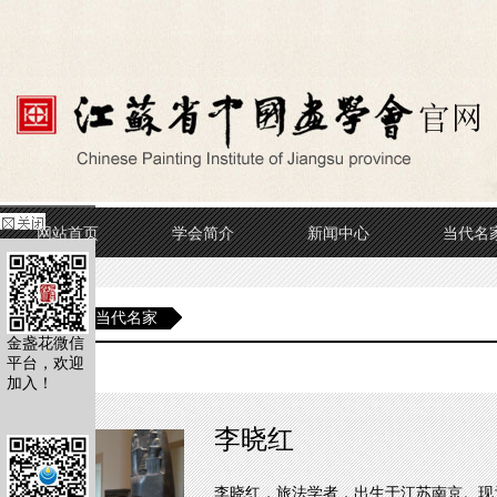
网站首页
学会简介
新闻中心
当代名
当前位置
当代名家
金盏花微信
平台，欢迎
当代名家
加入！
李晓红
李晓红，旅法学者，出生于江苏南京。现