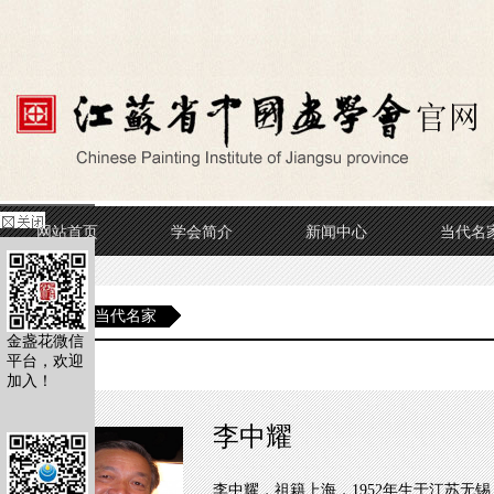
网站首页
学会简介
新闻中心
当代名
当前位置
当代名家
金盏花微信
平台，欢迎
当代名家
加入！
李中耀
李中耀，祖籍上海，1952年生于江苏无