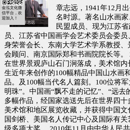
章志远，1941年12
金泓文化微
信平台，欢
名时源。著名山水画家
迎加入！
章志远
民盟成员、现为江苏省
员、江苏省中国画学会艺术委员会委员
身荣誉会长、东南大学艺术学系教授、
会顾问、南京国际郑和书画院院长等。 2
在世界景观庐山石门涧落成，美术馆内
生近年来创作的100幅精品中国山水画和
品。及100幅当代名人篇刻。100位将
明珠”。中国画“飘不走的记忆”、“远去
多幅作品，经国家选送先后在世界四十
美术馆和地区展览收藏，并获得中国文
国剑桥、美国名人传记中心及国际有关
级多项大奖。 2010年11月由中华人